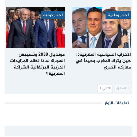
أخبار وطنية
أخبار دولية
الاحزاب السياسية المغربية: :
مونديال 2030 وتسييس
حين يُترك المغرب وحيداً في
الهجرة: لماذا تظلم المزايدات
معاركه الكبرى
الحزبية البرتغالية الشراكة
المغربية؟
السابق
التالي
تعليقات الزوار