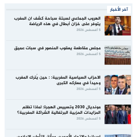
آخر الأخبار
الهروب الجماعي لسبتة سباحة كشف ان المغرب
يتوفر على خزان أبطال في هذه الرياضة
5 أغسطس 2026
مجلس مقاطعة يعقوب المنصور في سبات عميق
5 أغسطس 2026
الاحزاب السياسية المغربية: : حين يُترك المغرب
وحيداً في معاركه الكبرى
5 أغسطس 2026
مونديال 2030 وتسييس الهجرة: لماذا تظلم
المزايدات الحزبية البرتغالية الشراكة المغربية؟
5 أغسطس 2026
إسبانيا والاتحاد الأوروبي ومأزق التأطير الإعلامي