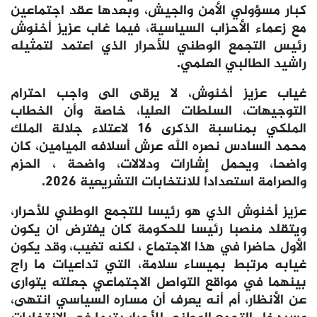
كبار مسؤولي الأمن والجيش، وبعدها عقد اجتماعين
مع زعماء الأحزاب السياسية، فيما غاب عزيز أخنوش
رئيس التجمع الوطني للأحرار الذي اعتمد لتمثيله
راشيد الطالبي العلمي.
غياب عزيز أخنوش، لا يرقى الى واجب احترام
التوجيهات، السلطات العليا، خاصة وأن الخطاب
الملكي بمناسبة الذكرى 16 لاعتلاء جلالة الملك
محمد السادس نصره الله عرش أسلافه الميامين، كان
واضحا، ويحمل إشارات ودلالات، واضحة ، الحزم
والصرامة استعدادا للانتخابات التشريعية 2026.
عزيز أخنوش الذي هو رئيسا للتجمع الوطني للأحرار،
ويتقلد منصبا رئيسا للحكومة كان يفترض ان يكون
الأول حاضرا في هذا الاجتماع ، لكنه تغيب، وقد يكون
غيابه مرتبط بميساء سلامة، التي تداعيات ما راج
بينهما في مواقع التواصل الاجتماعي جعلته يتوارى
عن الأنظار، أم أنه يعرف أن مساره السياسي انتهى،