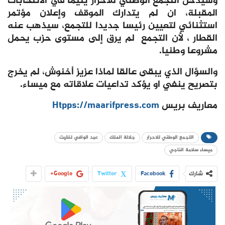
وسيدخل التجمع الوطني للأحرار يتيما في الانتخابات
المقبلة، ان لم يتدارك الموقف وإعلان مؤتمر
استثنائي لتعيين رئيسا جديدا للتجمع، سيذهب عنه
القطار ، لأن التجمع لم يرق إلى مستوى حزب يحمل
مشروعا وطنيا.
والسؤال الذي يبقى عالقا لماذا عزيز أخنوش، لم يخرج
بتصريح ينفي او يؤكد تداعيات علاقاته مع ميساء.
معاريف بريس
Htpps://maarifpress.com
التجمع الوطني للاحرار
جلالة الملك
عبد الوافي لفتيت
ميساء سلامة الناجي
شارك
Facebook
Twitter
Google+