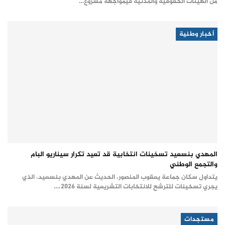
من الهيئات الحقوقية والمدنية فيمواجهة مشروع…
أخبار وطنية
المهدي بنسعيد تسخينات انتخابية قد تعيد تكرار سيناريو البام
والتجمع الوطني
يتداول سكان جماعة يعقوب المنصور، الحديث عن المهدي بنسعيد، الذي
يجري تسخينات للترشح للانتخابات التشريعية لسنة 2026،…
مستجدات