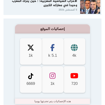
الاحزاب السياسية المغربية: : حين يُترك المغرب
وحيداً في معاركه الكبرى
5 أغسطس 2026
إحصائيات الموقع
1k
5.1 k
4k
6669
1k
720
هذه الإحصائيات يتم تحديثها يوميا