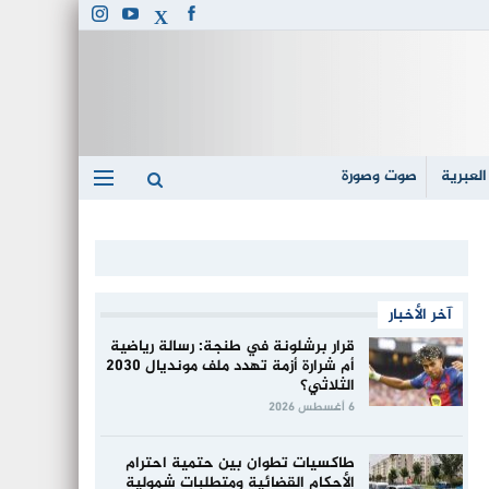
العبرية
صوت وصورة
آخر الأخبار
قرار برشلونة في طنجة: رسالة رياضية
أم شرارة أزمة تهدد ملف مونديال 2030
الثلاثي؟
6 أغسطس 2026
طاكسيات تطوان بين حتمية احترام
الأحكام القضائية ومتطلبات شمولية