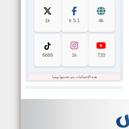
1k
5.1 k
4k
6669
1k
720
هذه الإحصائيات يتم تحديثها يوميا