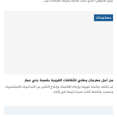
عزيز أخنوش؛ الذي دقت ساعة رحيله؛ وابعاده عن…
مستجدات
من أجل مهرجان وطني للثقافات القروية بقصبة بني عمار
لم تكتف جائحة كورونا بإرباك الاقتصاد وإنتاج الكثير من التداعيات الاجتماعية،
وحسب، ولكنها كانت سببا رئيسا في إثارة…