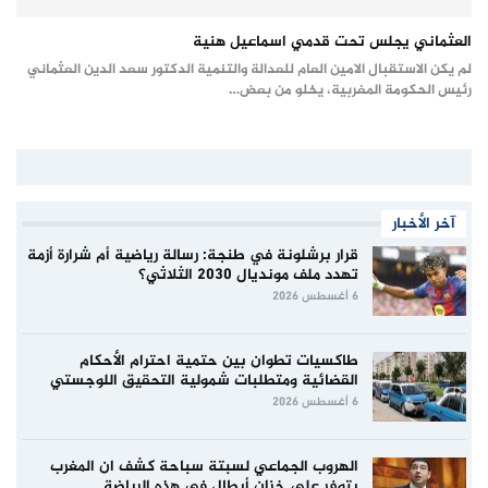
العثماني يجلس تحت قدمي اسماعيل هنية
لم يكن الاستقبال الامين العام للعدالة والتنمية الدكتور سعد الدين العثماني
رئيس الحكومة المغربية، يخلو من بعض…
آخر الأخبار
قرار برشلونة في طنجة: رسالة رياضية أم شرارة أزمة
تهدد ملف مونديال 2030 الثلاثي؟
6 أغسطس 2026
طاكسيات تطوان بين حتمية احترام الأحكام
القضائية ومتطلبات شمولية التحقيق اللوجستي
6 أغسطس 2026
الهروب الجماعي لسبتة سباحة كشف ان المغرب
يتوفر على خزان أبطال في هذه الرياضة