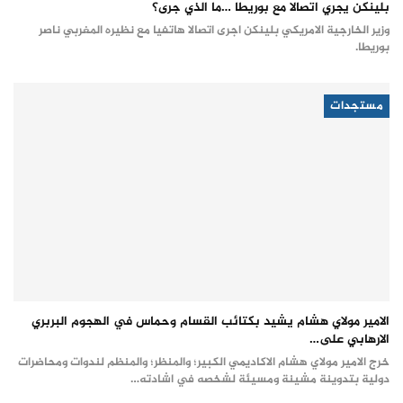
بلينكن يجري اتصالا مع بوريطا …ما الذي جرى؟
وزير الخارجية الامريكي بلينكن اجرى اتصالا هاتفيا مع نظيره المغربي ناصر
بوريطا.
مستجدات
الامير مولاي هشام يشيد بكتائب القسام وحماس في الهجوم البربري
الارهابي على…
خرج الامير مولاي هشام الاكاديمي الكبير؛ والمنظر؛ والمنظم لندوات ومحاضرات
دولية بتدوينة مشينة ومسيئة لشخصه في اشادته…