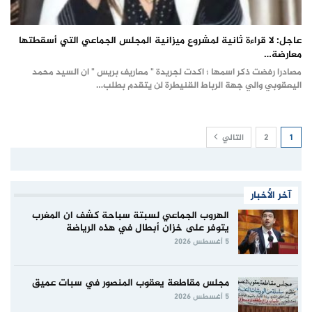
عاجل: لا قراءة ثانية لمشروع ميزانية المجلس الجماعي التي أسقطتها
معارضة…
مصادرا رفضت ذكر اسمها ؛ اكدت لجريدة " معاريف بريس " ان السيد محمد
اليعقوبي والي جهة الرباط القنيطرة لن يتقدم بطلب…
1
2
التالي
آخر الأخبار
الهروب الجماعي لسبتة سباحة كشف ان المغرب
يتوفر على خزان أبطال في هذه الرياضة
5 أغسطس 2026
مجلس مقاطعة يعقوب المنصور في سبات عميق
5 أغسطس 2026