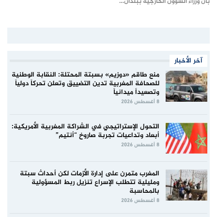
بأن وزراء الشؤون الخارجية ببلدان…
آخر الأخبار
منع طاقم «دوزيم» بسبتة المحتلة: النقابة الوطنية
للصحافة المغربية تدين التضييق وتعلن تحركاً دولياً
وتصعيداً ميدانياً
8 أغسطس 2026
التحول الإستراتيجي في الشراكة المغربية الأمريكية:
أبعاد وتداعيات تجربة صاروخ “أنتيم”
8 أغسطس 2026
المغرب متمرن على إدارة الأزمات لكن أحداث سبتة
ومليلية تتطلب الإسراع تنزيل ربط المسؤولية
بالمحاسبة
8 أغسطس 2026