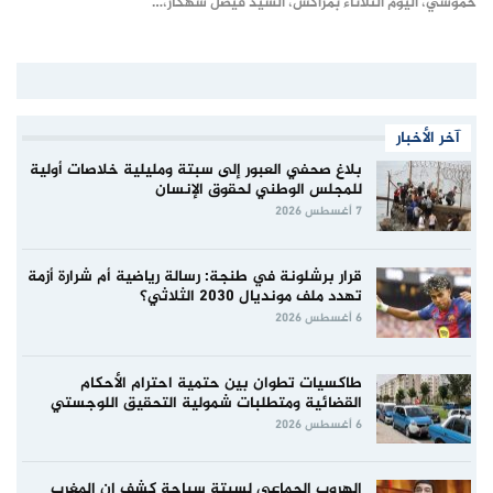
حموشي، اليوم الثلاثاء بمراكش، السيد فيصل شهكار،…
آخر الأخبار
بلاغ صحفي العبور إلى سبتة ومليلية خلاصات أولية
للمجلس الوطني لحقوق الإنسان
7 أغسطس 2026
قرار برشلونة في طنجة: رسالة رياضية أم شرارة أزمة
تهدد ملف مونديال 2030 الثلاثي؟
6 أغسطس 2026
طاكسيات تطوان بين حتمية احترام الأحكام
القضائية ومتطلبات شمولية التحقيق اللوجستي
6 أغسطس 2026
الهروب الجماعي لسبتة سباحة كشف ان المغرب