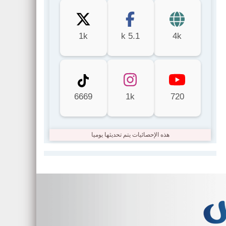
1k
5.1 k
4k
6669
1k
720
هذه الإحصائيات يتم تحديثها يوميا