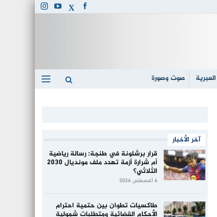
العبرية
صوت وصورة
آخر الأخبار
قرار برشلونة في طنجة: رسالة رياضية
أم شرارة أزمة تهدد ملف مونديال 2030
الثلاثي؟
6 أغسطس 2026
طاكسيات تطوان بين حتمية احترام
الأحكام القضائية ومتطلبات شمولية