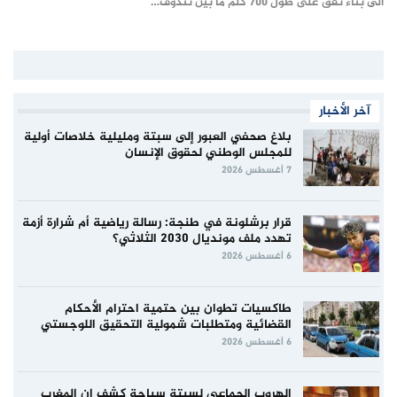
الى بناء نفق على طول 700 كلم ما بين تندوف…
آخر الأخبار
بلاغ صحفي العبور إلى سبتة ومليلية خلاصات أولية
للمجلس الوطني لحقوق الإنسان
7 أغسطس 2026
قرار برشلونة في طنجة: رسالة رياضية أم شرارة أزمة
تهدد ملف مونديال 2030 الثلاثي؟
6 أغسطس 2026
طاكسيات تطوان بين حتمية احترام الأحكام
القضائية ومتطلبات شمولية التحقيق اللوجستي
6 أغسطس 2026
الهروب الجماعي لسبتة سباحة كشف ان المغرب