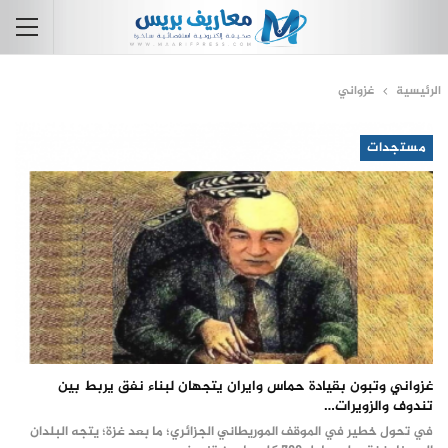
الرئيسية
غزواني
مستجدات
غزواني وتبون بقيادة حماس وايران يتجهان لبناء نفق يربط بين
تندوف والزويرات…
في تحول خطير في الموقف الموريطاني الجزائري؛ ما بعد غزة؛ يتجه البلدان