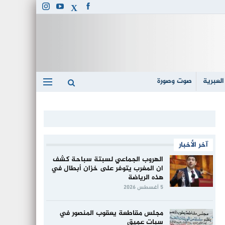
العبرية
صوت وصورة
آخر الأخبار
الهروب الجماعي لسبتة سباحة كشف
ان المغرب يتوفر على خزان أبطال في
هذه الرياضة
5 أغسطس 2026
مجلس مقاطعة يعقوب المنصور في
سبات عميق