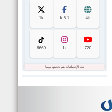
1k
5.1 k
4k
6669
1k
720
هذه الإحصائيات يتم تحديثها يوميا