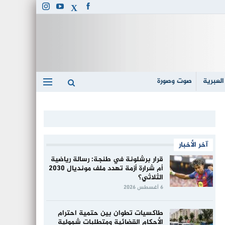
العبرية
صوت وصورة
آخر الأخبار
قرار برشلونة في طنجة: رسالة رياضية
أم شرارة أزمة تهدد ملف مونديال 2030
الثلاثي؟
6 أغسطس 2026
طاكسيات تطوان بين حتمية احترام
الأحكام القضائية ومتطلبات شمولية