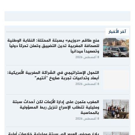
آخر الأخبار
منع طاقم «دوزيم» بسبتة المحتلة: النقابة الوطنية
للصحافة المغربية تدين التضييق وتعلن تحركاً دولياً
وتصعيداً ميدانياً
8 أغسطس 2026
التحول الإستراتيجي في الشراكة المغربية الأمريكية:
أبعاد وتداعيات تجربة صاروخ “أنتيم”
8 أغسطس 2026
المغرب متمرن على إدارة الأزمات لكن أحداث سبتة
ومليلية تتطلب الإسراع تنزيل ربط المسؤولية
بالمحاسبة
8 أغسطس 2026
بلاغ صحفي العبور إلى سبتة ومليلية خلاصات أولية