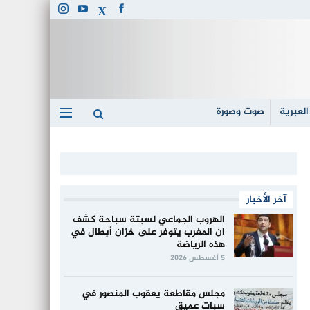
العبرية
صوت وصورة
آخر الأخبار
الهروب الجماعي لسبتة سباحة كشف
ان المغرب يتوفر على خزان أبطال في
هذه الرياضة
5 أغسطس 2026
مجلس مقاطعة يعقوب المنصور في
سبات عميق