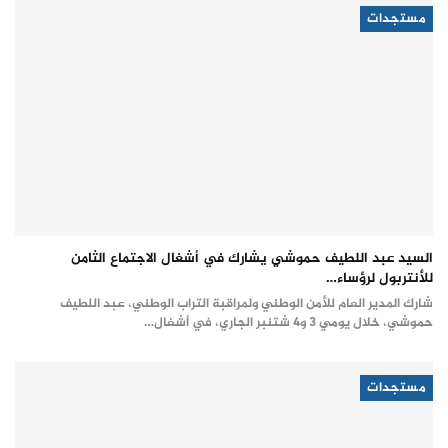
مستجدات
السيد عبد اللطيف حموشي يشارك في أشغال الاجتماع الثامن
للأنتربول لرؤساء…
شارك المدير العام للأمن الوطني ولمراقبة التراب الوطني، عبد اللطيف
حموشي، خلال يومي 3 و4 شتنبر الجاري، في أشغال…
مستجدات