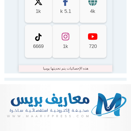
1k
5.1 k
4k
6669
1k
720
هذه الإحصائيات يتم تحديثها يوميا
Lire la suite...