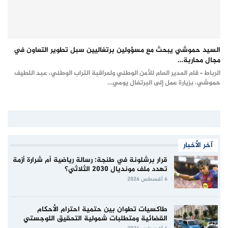
السيد حموشي يبحث مع مسؤولين برتغاليين سبل تطوير التعاون في
مجال محاربة…
الرباط - قام المدير العام للأمن الوطني ولمراقبة التراب الوطني، عبد اللطيف
حموشي، بزيارة عمل إلى البرتغال يومي…
آخر الأخبار
قرار برشلونة في طنجة: رسالة رياضية أم شرارة أزمة
تهدد ملف مونديال 2030 الثلاثي؟
6 أغسطس 2026
طاكسيات تطوان بين حتمية احترام الأحكام
القضائية ومتطلبات شمولية التحقيق اللوجستي