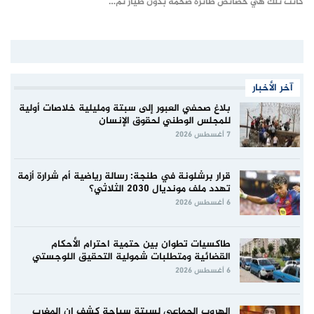
كانت تلك هي خصائص طائرة ضخمة بدون طيار تم…
آخر الأخبار
بلاغ صحفي العبور إلى سبتة ومليلية خلاصات أولية
للمجلس الوطني لحقوق الإنسان
7 أغسطس 2026
قرار برشلونة في طنجة: رسالة رياضية أم شرارة أزمة
تهدد ملف مونديال 2030 الثلاثي؟
6 أغسطس 2026
طاكسيات تطوان بين حتمية احترام الأحكام
القضائية ومتطلبات شمولية التحقيق اللوجستي
6 أغسطس 2026
الهروب الجماعي لسبتة سباحة كشف ان المغرب