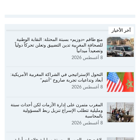
آخر الأخبار
منع طاقم «دوزيم» بسبتة المحتلة: النقابة الوطنية
للصحافة المغربية تدين التضييق وتعلن تحركاً دولياً
وتصعيداً ميدانياً
8 أغسطس 2026
التحول الإستراتيجي في الشراكة المغربية الأمريكية:
أبعاد وتداعيات تجربة صاروخ “أنتيم”
8 أغسطس 2026
المغرب متمرن على إدارة الأزمات لكن أحداث سبتة
ومليلية تتطلب الإسراع تنزيل ربط المسؤولية
بالمحاسبة
8 أغسطس 2026
بلاغ صحفي العبور إلى سبتة ومليلية خلاصات أولية