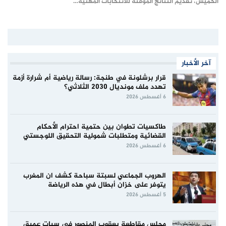
الخميس، تقديم النتائج المؤقتة للانتخابات المهنية…
آخر الأخبار
قرار برشلونة في طنجة: رسالة رياضية أم شرارة أزمة
تهدد ملف مونديال 2030 الثلاثي؟
6 أغسطس 2026
طاكسيات تطوان بين حتمية احترام الأحكام
القضائية ومتطلبات شمولية التحقيق اللوجستي
6 أغسطس 2026
الهروب الجماعي لسبتة سباحة كشف ان المغرب
يتوفر على خزان أبطال في هذه الرياضة
5 أغسطس 2026
مجلس مقاطعة يعقوب المنصور في سبات عميق