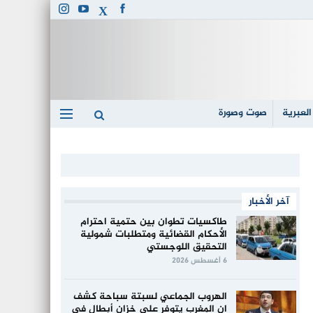
العبرية
صوت وصورة
آخر الأخبار
طاكسيات تطوان بين حتمية احترام
الأحكام القضائية ومتطلبات شمولية
التحقيق اللوجستي
6 أغسطس 2026
الهروب الجماعي لسبتة سباحة كشف
ان المغرب يتوفر على خزان أبطال في