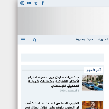
العبرية
صوت وصورة
آخر الأخبار
طاكسيات تطوان بين حتمية احترام
الأحكام القضائية ومتطلبات شمولية
التحقيق اللوجستي
6 أغسطس 2026
الهروب الجماعي لسبتة سباحة كشف
ان المغرب يتوفر على خزان أبطال في