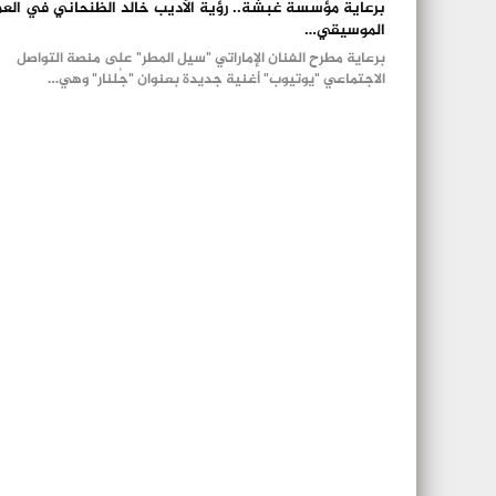
برعاية مؤسسة غبشة.. رؤية الأديب خالد الظنحاني في الع
الموسيقي…
برعاية مطرح الفنان الإماراتي "سيل المطر" على منصة التواصل
الاجتماعي "يوتيوب" أغنية جديدة بعنوان "جُلنار" وهي…