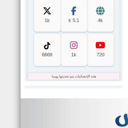
1k
5.1 k
4k
6669
1k
720
هذه الإحصائيات يتم تحديثها يوميا