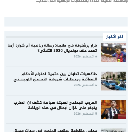
والاسلحة الثقيلة منددة بالانتخابات الرئاسية التي تقدم…
آخر الأخبار
قرار برشلونة في طنجة: رسالة رياضية أم شرارة أزمة
تهدد ملف مونديال 2030 الثلاثي؟
6 أغسطس 2026
طاكسيات تطوان بين حتمية احترام الأحكام
القضائية ومتطلبات شمولية التحقيق اللوجستي
6 أغسطس 2026
الهروب الجماعي لسبتة سباحة كشف ان المغرب
يتوفر على خزان أبطال في هذه الرياضة
5 أغسطس 2026
مجلس مقاطعة يعقوب المنصور في سبات عميق