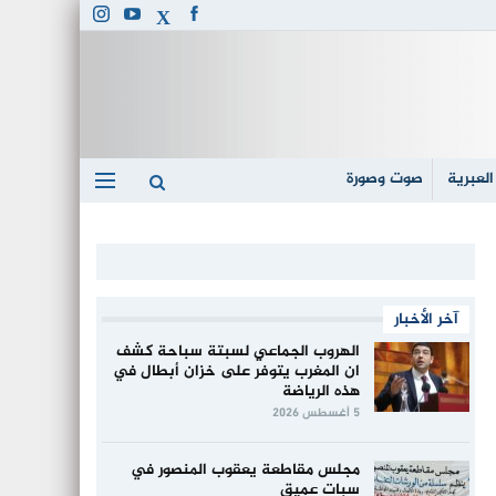
العبرية
صوت وصورة
آخر الأخبار
الهروب الجماعي لسبتة سباحة كشف
ان المغرب يتوفر على خزان أبطال في
هذه الرياضة
5 أغسطس 2026
مجلس مقاطعة يعقوب المنصور في
سبات عميق