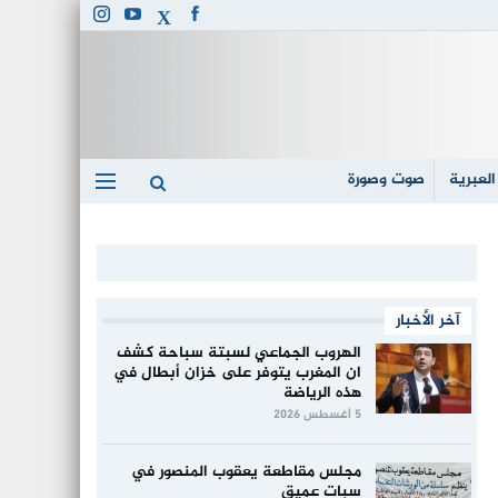
العبرية
صوت وصورة
آخر الأخبار
الهروب الجماعي لسبتة سباحة كشف
ان المغرب يتوفر على خزان أبطال في
هذه الرياضة
5 أغسطس 2026
مجلس مقاطعة يعقوب المنصور في
سبات عميق