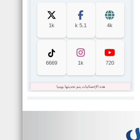
1k
5.1 k
4k
6669
1k
720
هذه الإحصائيات يتم تحديثها يوميا