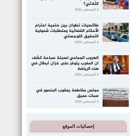
الثلاثي؟
6 أغسطس 2026
طاكسيات تطوان بين حتمية احترام
الأحكام القضائية ومتطلبات شمولية
التحقيق اللوجستي
6 أغسطس 2026
الهروب الجماعي لسبتة سباحة كشف
ان المغرب يتوفر على خزان أبطال في
هذه الرياضة
5 أغسطس 2026
مجلس مقاطعة يعقوب المنصور في
سبات عميق
5 أغسطس 2026
إحصائيات الموقع