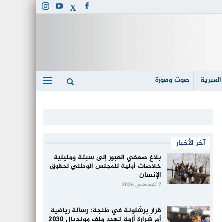
العبرية
صوت وصورة
آخر الأخبار
بلاغ صحفي العبور إلى سبتة ومليلية
خلاصات أولية للمجلس الوطني لحقوق
الإنسان
7 أغسطس 2026
قرار برشلونة في طنجة: رسالة رياضية
أم شرارة أزمة تهدد ملف مونديال 2030