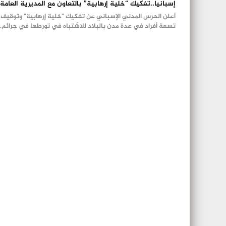
إسبانيا..تفكيك “خلية إرهابية” بالتعاون مع المديرية العامة
أعلن الحرس المدني الإسباني عن تفكيك "خلية إرهابية" وتوقيف
تسعة أفراد في عدة مدن بالبلاد للاشتباه في تورطها في جرائم