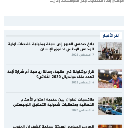
الوطني إلغاء الانتخابات وحل المؤسسات. وقال…
آخر الأخبار
بلاغ صحفي العبور إلى سبتة ومليلية خلاصات أولية
للمجلس الوطني لحقوق الإنسان
7 أغسطس 2026
قرار برشلونة في طنجة: رسالة رياضية أم شرارة أزمة
تهدد ملف مونديال 2030 الثلاثي؟
6 أغسطس 2026
طاكسيات تطوان بين حتمية احترام الأحكام
القضائية ومتطلبات شمولية التحقيق اللوجستي
6 أغسطس 2026
الهروب الجماعي لسبتة سباحة كشف ان المغرب