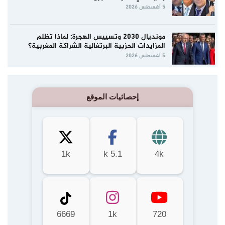
5 أغسطس 2026
مونديال 2030 وتسييس الهجرة: لماذا تظلم
المزايدات الحزبية البرتغالية الشراكة المغربية؟
5 أغسطس 2026
إحصائيات الموقع
1k
5.1 k
4k
6669
1k
720