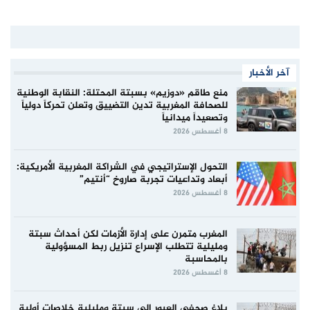
آخر الأخبار
منع طاقم «دوزيم» بسبتة المحتلة: النقابة الوطنية
للصحافة المغربية تدين التضييق وتعلن تحركاً دولياً
وتصعيداً ميدانياً
8 أغسطس 2026
التحول الإستراتيجي في الشراكة المغربية الأمريكية:
أبعاد وتداعيات تجربة صاروخ “أنتيم”
8 أغسطس 2026
المغرب متمرن على إدارة الأزمات لكن أحداث سبتة
ومليلية تتطلب الإسراع تنزيل ربط المسؤولية
بالمحاسبة
8 أغسطس 2026
بلاغ صحفي العبور إلى سبتة ومليلية خلاصات أولية