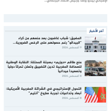
الإسباني بيدرو روشا، ورئيس الاتحاد البرتغالي…
آخر الأخبار
المضيق: شباب غاضبون بعد منعهم من كراء
“البيدالو” رغم حصولهم على الرخص الضرورية…
9 أغسطس 2026
منع طاقم «دوزيم» بسبتة المحتلة: النقابة الوطنية
للصحافة المغربية تدين التضييق وتعلن تحركاً دولياً
وتصعيداً ميدانياً
8 أغسطس 2026
التحول الإستراتيجي في الشراكة المغربية الأمريكية:
أبعاد وتداعيات تجربة صاروخ “أنتيم”
8 أغسطس 2026