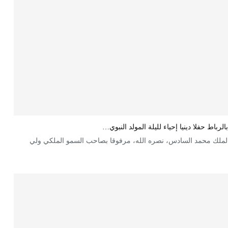
باط حفلا دينيا إحياء لليلة المولد النبوي…
الملك محمد السادس، نصره الله، مرفوقا بصاحب السمو الملكي ولي