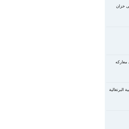
ى خزان
 معاركه
بية البرتغالية