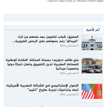
اليوم الثلاثاء بالرباط، أن بلاده تجدد التأكيد…
آخر الأخبار
المضيق: شباب غاضبون بعد منعهم من كراء
“البيدالو” رغم حصولهم على الرخص الضرورية…
9 أغسطس 2026
منع طاقم «دوزيم» بسبتة المحتلة: النقابة الوطنية
للصحافة المغربية تدين التضييق وتعلن تحركاً دولياً
وتصعيداً ميدانياً
8 أغسطس 2026
التحول الإستراتيجي في الشراكة المغربية الأمريكية:
أبعاد وتداعيات تجربة صاروخ “أنتيم”
8 أغسطس 2026