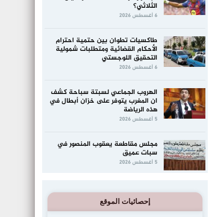
الثلاثي؟
6 أغسطس 2026
طاكسيات تطوان بين حتمية احترام
الأحكام القضائية ومتطلبات شمولية
التحقيق اللوجستي
6 أغسطس 2026
الهروب الجماعي لسبتة سباحة كشف
ان المغرب يتوفر على خزان أبطال في
هذه الرياضة
5 أغسطس 2026
مجلس مقاطعة يعقوب المنصور في
سبات عميق
5 أغسطس 2026
إحصائيات الموقع