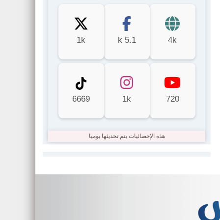
1k
5.1 k
4k
6669
1k
720
هذه الإحصائيات يتم تحديثها يوميا