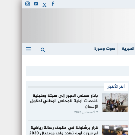
العبرية
صوت وصورة
آخر الأخبار
بلاغ صحفي العبور إلى سبتة ومليلية
خلاصات أولية للمجلس الوطني لحقوق
الإنسان
7 أغسطس 2026
قرار برشلونة في طنجة: رسالة رياضية
أم شرارة أزمة تهدد ملف مونديال 2030