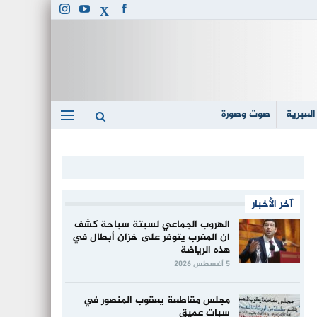
العبرية
صوت وصورة
آخر الأخبار
الهروب الجماعي لسبتة سباحة كشف
ان المغرب يتوفر على خزان أبطال في
هذه الرياضة
5 أغسطس 2026
مجلس مقاطعة يعقوب المنصور في
سبات عميق