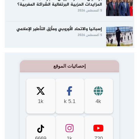
المزايدات الحزبية البرتغالية الشراكة المغربية؟
5 أغسطس 2026
إسبانيا والاتحاد الأوروبي ومأزق التأطير الإعلامي
5 أغسطس 2026
إحصائيات الموقع
1k
5.1 k
4k
6669
1k
720