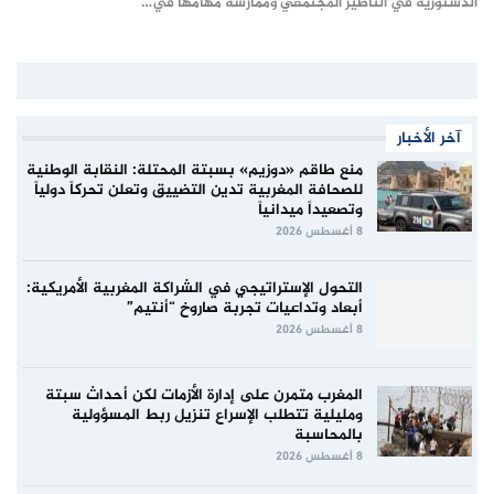
الدستورية في التأطير المجتمعي وممارسة مهامها في…
آخر الأخبار
منع طاقم «دوزيم» بسبتة المحتلة: النقابة الوطنية
للصحافة المغربية تدين التضييق وتعلن تحركاً دولياً
وتصعيداً ميدانياً
8 أغسطس 2026
التحول الإستراتيجي في الشراكة المغربية الأمريكية:
أبعاد وتداعيات تجربة صاروخ “أنتيم”
8 أغسطس 2026
المغرب متمرن على إدارة الأزمات لكن أحداث سبتة
ومليلية تتطلب الإسراع تنزيل ربط المسؤولية
بالمحاسبة
8 أغسطس 2026