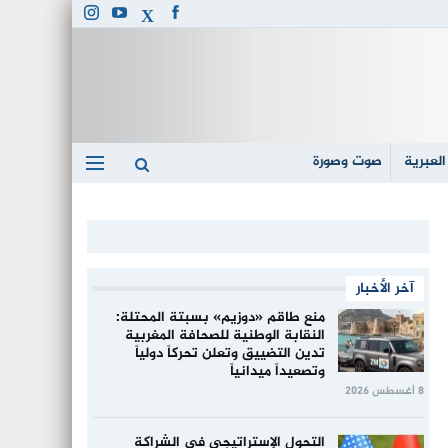
العبرية
صوت وصورة
آخر الأخبار
منع طاقم «دوزيم» بسبتة المحتلة:
النقابة الوطنية للصحافة المغربية
تدين التضييق وتعلن تحركاً دولياً
وتصعيداً ميدانياً
8 أغسطس 2026
التحول الإستراتيجي في الشراكة