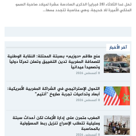
تحل غدا الثلاثاء (28 فبراير) الذكرى السادسة عشرة لميلاد صاحبة السمو
الملكي الأميرة للا خديجة، وهي مناسبة تتجدد معها…
آخر الأخبار
منع طاقم «دوزيم» بسبتة المحتلة: النقابة الوطنية
للصحافة المغربية تدين التضييق وتعلن تحركاً دولياً
وتصعيداً ميدانياً
8 أغسطس 2026
التحول الإستراتيجي في الشراكة المغربية الأمريكية:
أبعاد وتداعيات تجربة صاروخ “أنتيم”
8 أغسطس 2026
المغرب متمرن على إدارة الأزمات لكن أحداث سبتة
ومليلية تتطلب الإسراع تنزيل ربط المسؤولية
بالمحاسبة
8 أغسطس 2026