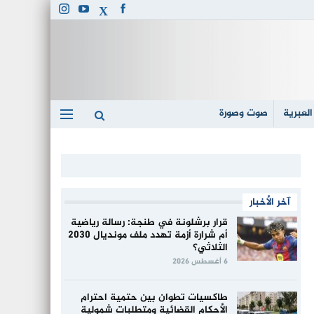
العبرية
صوت وصورة
آخر الأخبار
قرار برشلونة في طنجة: رسالة رياضية
أم شرارة أزمة تهدد ملف مونديال 2030
الثلاثي؟
6 أغسطس 2026
طاكسيات تطوان بين حتمية احترام
الأحكام القضائية ومتطلبات شمولية