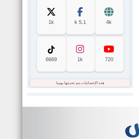
1k
5.1 k
4k
6669
1k
720
هذه الإحصائيات يتم تحديثها يوميا