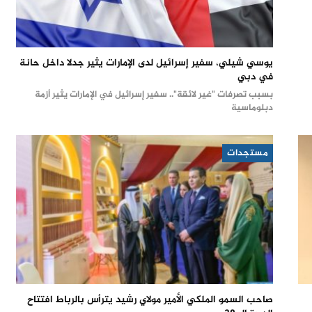
يوسي شيلي، سفير إسرائيل لدى الإمارات يثير جدلا داخل حانة
في دبي
بسبب تصرفات "غير لائقة".. سفير إسرائيل في الإمارات يثير أزمة
دبلوماسية
مستجدات
صاحب السمو الملكي الأمير مولاي رشيد يترأس بالرباط افتتاح