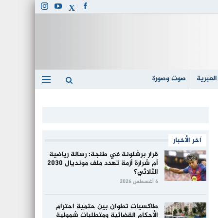
العبرية
صوت وصورة
آخر الأخبار
قرار برشلونة في طنجة: رسالة رياضية
أم شرارة أزمة تهدد ملف مونديال 2030
الثلاثي؟
6 أغسطس 2026
طاكسيات تطوان بين حتمية احترام
الأحكام القضائية ومتطلبات شمولية