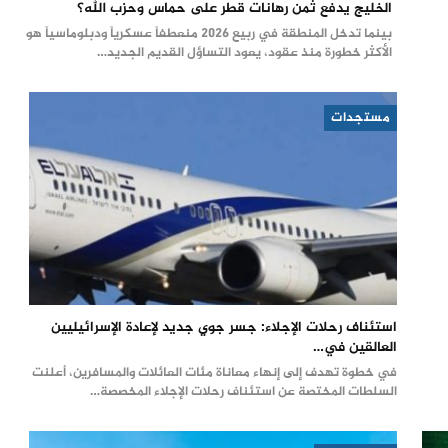
الخليج يدفع ثمن رهانات قطر على حماس وحزب الله؟
بينما تدخل المنطقة في ربيع 2026 منعطفاً عسكرياً ودبلوماسياً هو
الأكثر خطورة منذ عقود، يعود التساؤل القديم الجديد…
مستجدات
استئناف رحلات الإجلاء: جسر جوي جديد لإعادة الإسرائيليين
العالقين في…
في خطوة تهدف إلى إنهاء معاناة مئات العائلات والمسافرين، أعلنت
السلطات المختصة عن استئناف رحلات الإجلاء المخصصة…