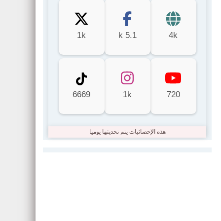
1k
5.1 k
4k
6669
1k
720
هذه الإحصائيات يتم تحديثها يوميا