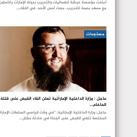
أعلنت مؤسسة غبشة للفعاليات والتدريب بدولة الإمارات بالتعاون
مع معهد بصمة للتدريب، مساء أمس الأحد، في اللقاء…
مستجدات
عاجل : وزارة الداخلية الإماراتية تعلن القاء القبض على قتلة
الحاخام…
عاجل: وزارة الداخلية الإماراتية: "في وقت قياسي السلطات الإمارات
المختصة تلقي القبض على الجناة في حادثة مقتل…