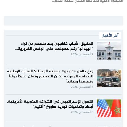
المبادرة الأمنية لمكافحة انتشار أسلحة الدمار…
آخر الأخبار
المضيق: شباب غاضبون بعد منعهم من كراء
“البيدالو” رغم حصولهم على الرخص الضرورية…
9 أغسطس 2026
منع طاقم «دوزيم» بسبتة المحتلة: النقابة الوطنية
للصحافة المغربية تدين التضييق وتعلن تحركاً دولياً
وتصعيداً ميدانياً
8 أغسطس 2026
التحول الإستراتيجي في الشراكة المغربية الأمريكية:
أبعاد وتداعيات تجربة صاروخ “أنتيم”
8 أغسطس 2026