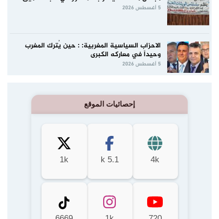
5 أغسطس 2026
الاحزاب السياسية المغربية: : حين يُترك المغرب
وحيداً في معاركه الكبرى
5 أغسطس 2026
إحصائيات الموقع
1k
5.1 k
4k
6669
1k
720