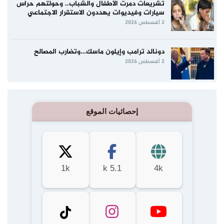
تشريعات دمرت الأطفال والشباب.. وحولتهم حراس
سيارات وفيديوات يهددون الاستقرار الاجتماعي
2 أغسطس 2026
دونالد ترامب وإيلون ماسك…وتضارب المصالح
2 أغسطس 2026
إحصائيات الموقع
1k
5.1 k
4k