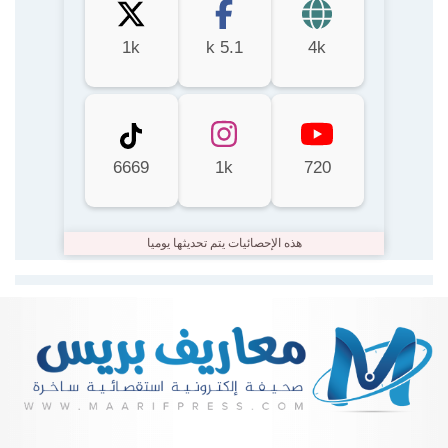
1k
5.1 k
4k
6669
1k
720
هذه الإحصائيات يتم تحديثها يوميا
Lire la suite...