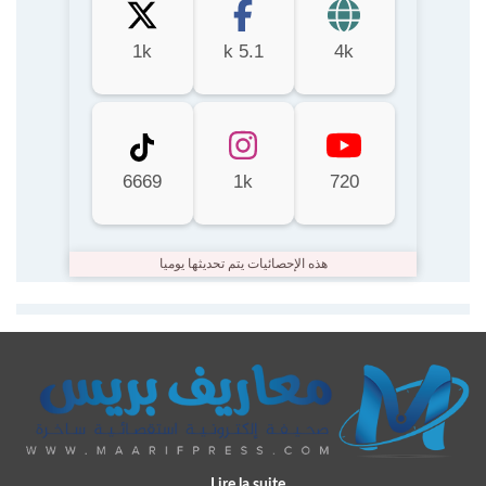
1k
5.1 k
4k
6669
1k
720
هذه الإحصائيات يتم تحديثها يوميا
Lire la suite...