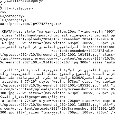
 class="attachment-post-thumbnail size-post-thumbnail wp
m/wp-content/uploads/2024/10/Screenshot_20241001-191418.
ax-width: 695px) 100vw, 695px" /></div>ناء على صلاح الدين أبو غالي الذي دخل سجل
البرلمانيين الفاسدين في الولاي]]></description>

om:20px;"><img width="695" 
t/uploads/2024/10/Screenshot_20241001-191418.jpg" class=
ttps://www.maarifpress.com/wp-content/uploads/2024/10/Sc
reenshot_20241001-191418-300x167.jpg 300w" sizes="auto, (m
لجنتها الأخيرة أكبر مدمن على الخمر&#8230;والذي .</p>

-attachment-77429" style="width: 673px" class="wp-captio
t_20241001-185526.jpg" alt="قرار المحكمة التجارية بالرباط ضد صلاح الدين أبو غالي" 
s.com/wp-content/uploads/2024/10/Screenshot_20241001-185
300.jpg 228w" sizes="(max-width: 673px) 100vw, 673px" /
-attachment-77430" style="width: 706px" class="wp-captio
t_20241001-185552.jpg" alt="قرار المحكمة التجارية بالرباط ضد صلاح الدين أبو غالي" 
s.com/wp-content/uploads/2024/10/Screenshot_20241001-185
300.jpg 213w" sizes="(max-width: 706px) 100vw, 706px" /