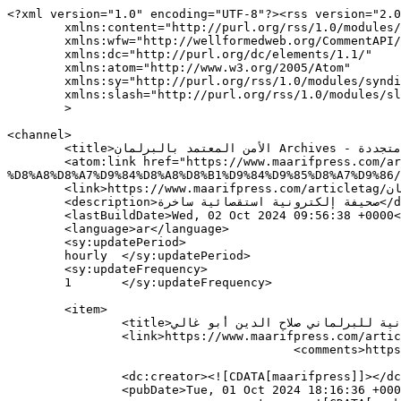
<?xml version="1.0" encoding="UTF-8"?><rss version="2.0
	xmlns:content="http://purl.org/rss/1.0/modules/content/"

	xmlns:wfw="http://wellformedweb.org/CommentAPI/"

	xmlns:dc="http://purl.org/dc/elements/1.1/"

	xmlns:atom="http://www.w3.org/2005/Atom"

	xmlns:sy="http://purl.org/rss/1.0/modules/syndication/"

	xmlns:slash="http://purl.org/rss/1.0/modules/slash/"

	>

<channel>

	<title>الأمن المعتمد بالبرلمان Archives - معاريف بريس جريدة إلكترونية مغربية متجددة</title>

	<atom:link href="https://www.maarifpress.com/articletag/%D8%A7%D9%84%D8%A3%D9%85%D9%86-%D8%A7%D9%84%D9%85%D8%B9%D8%AA%D9%85%D8%AF-
%D8%A8%D8%A7%D9%84%D8%A8%D8%B1%D9%84%D9%85%D8%A7%D9%86/
	<link>https://www.maarifpress.com/articletag/الأمن-المعتمد-بالبرلمان</link>

	<description>صحيفة إلكترونية استقصائية ساخرة</description>

	<lastBuildDate>Wed, 02 Oct 2024 09:56:38 +0000</lastBuildDate>

	<language>ar</language>

	<sy:updatePeriod>

	hourly	</sy:updatePeriod>

	<sy:updateFrequency>

	1	</sy:updateFrequency>

	<item>

		<title>المحكمة تحجز على التعويضات البرلمانية للبرلماني صلاح الدين أبو غالي</title>

		<link>https://www.maarifpress.com/article77427.html</link>

					<comments>https://www.maarifpress.com/article77427.html#respond</comments>

		<dc:creator><![CDATA[maarifpress]]></dc:creator>

		<pubDate>Tue, 01 Oct 2024 18:16:36 +0000</pubDate>
