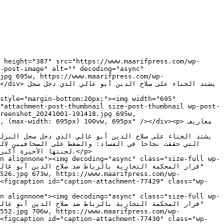
-post-image" alt="" decoding="async" 
jpg 695w, https://www.maarifpress.com/wp-
يشتد الخ 
"attachment-post-thumbnail size-post-thumbnail wp-post-
reenshot_20241001-191418.jpg 695w, 
ax-width: 695px) 100vw, 695px" /></div><p>معاريف 
n alignnone"><img decoding="async" class="size-full wp-
526.jpg 673w, https://www.maarifpress.com/wp-
><figcaption id="caption-attachment-77429" class="wp-
n alignnone"><img decoding="async" class="size-full wp-
552.jpg 706w, https://www.maarifpress.com/wp-
><figcaption id="caption-attachment-77430" class="wp-