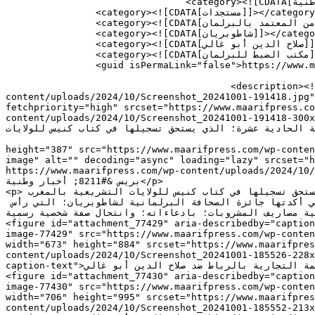
				<category><![CDATA[أخبار وطنية]]></category>

		<category><![CDATA[مستجدات]]></category>

		<category><![CDATA[الأمن المعتمد بالبرلمان]]></category>

		<category><![CDATA[شاطوبريان]]></category>

		<category><![CDATA[صلاح الدين أبو غالي]]></category>

		<category><![CDATA[مكتب الضبط للبرلمان]]></category>

		<guid isPermaLink="false">https://www.maarifpress.com/?p=77427</guid>

					<description><![CDATA[<div style="margin-bottom:20px;"><img width="695" height="387" src="https://www.maarifpress.com/wp-
content/uploads/2024/10/Screenshot_20241001-191418.jpg"
fetchpriority="high" srcset="https://www.maarifpress.co
content/uploads/2024/10/Screenshot_20241001-191418-300x167.jpg 300w" sizes="(m
ة التشريعية الحادية عشرة؛ الذي يستحق تسجيلها في كتاب كنيس للولايات
										<content:encoded><![CDATA[<div style="margin-bott
height="387" src="https://www.maarifpress.com/wp-conten
image" alt="" decoding="async" loading="lazy" srcset="h
https://www.maarifpress.com/wp-content/uploads/2024/10/Sc
بريس &#8211; أخبار وطنية</p>

<p>يشتد الخناء على صلاح الدين أبو غالي الذي دخل سجل البرلمانيين الفاسدين في الولاية التشريعية الحادية عشرة؛ التي تستحق تسجيلها في كتاب كنيس للولايات التشريعية بالمغرب 
التي حققت نجاحا في الفساد؛ والضغط على الصحافيبن لالتزام الصمت؛ والخضوع والخنوع لسلطة الفساد التشريعية؛ والتي أكدتها جائزة الصحافة البرلمانية لشاطوبريان؛ التي رأس 
قد يكون الرئيس ساعده على تغطية مصاريف المشروبات؛ بادعاءاته؛ وانتحال صفة شخصية رسمية
<figure id="attachment_77429" aria-describedby="caption
image-77429" src="https://www.maarifpress.com/wp-content/uploads/2024/10/Screensho
width="673" height="884" srcset="https://www.maarifpres
content/uploads/2024/10/Screenshot_20241001-185526-228x
caption-text">قرار المحكمة التجارية بالرباط ضد صلاح الدين أبو غالي</figcaption></figure>

<figure id="attachment_77430" aria-describedby="caption
image-77430" src="https://www.maarifpress.com/wp-content/uploads/2024/10/Screensho
width="706" height="995" srcset="https://www.maarifpres
content/uploads/2024/10/Screenshot_20241001-185552-213x