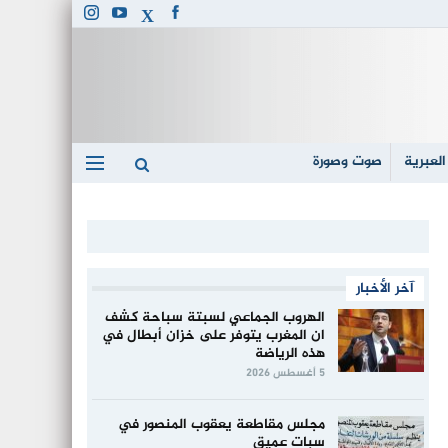
العبرية
صوت وصورة
آخر الأخبار
الهروب الجماعي لسبتة سباحة كشف
ان المغرب يتوفر على خزان أبطال في
هذه الرياضة
5 أغسطس 2026
مجلس مقاطعة يعقوب المنصور في
سبات عميق