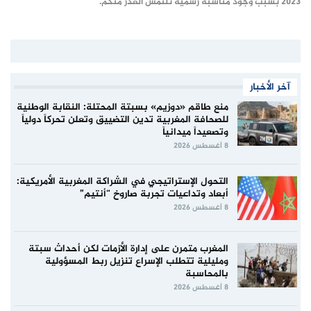
2023 بسبب وجود مناسبة رسمية نلتمس العذر منكم.
آخر الأخبار
منع طاقم «دوزيم» بسبتة المحتلة: النقابة الوطنية
للصحافة المغربية تدين التضييق وتعلن تحركاً دولياً
وتصعيداً ميدانياً
8 أغسطس 2026
التحول الإستراتيجي في الشراكة المغربية الأمريكية:
أبعاد وتداعيات تجربة صاروخ “أنتيم”
8 أغسطس 2026
المغرب متمرن على إدارة الأزمات لكن أحداث سبتة
ومليلية تتطلب الإسراع تنزيل ربط المسؤولية
بالمحاسبة
8 أغسطس 2026