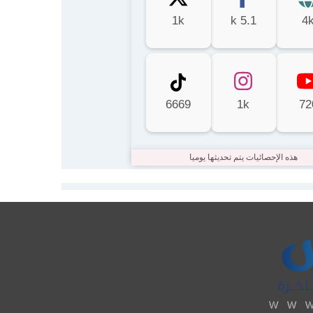
1k
5.1 k
4
6669
1k
72
هذه الإحصائيات يتم تحديثها يوميا