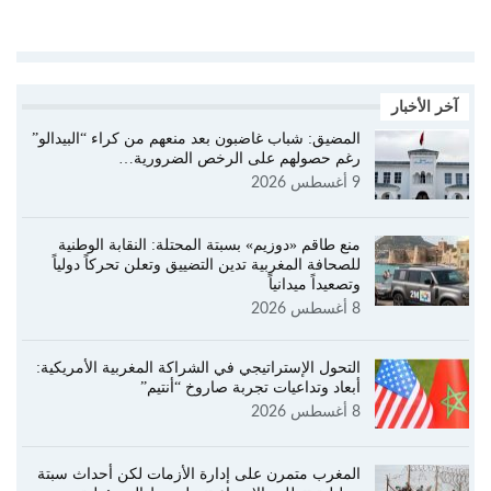
آخر الأخبار
المضيق: شباب غاضبون بعد منعهم من كراء “البيدالو”
رغم حصولهم على الرخص الضرورية…
9 أغسطس 2026
منع طاقم «دوزيم» بسبتة المحتلة: النقابة الوطنية
للصحافة المغربية تدين التضييق وتعلن تحركاً دولياً
وتصعيداً ميدانياً
8 أغسطس 2026
التحول الإستراتيجي في الشراكة المغربية الأمريكية:
أبعاد وتداعيات تجربة صاروخ “أنتيم”
8 أغسطس 2026
المغرب متمرن على إدارة الأزمات لكن أحداث سبتة