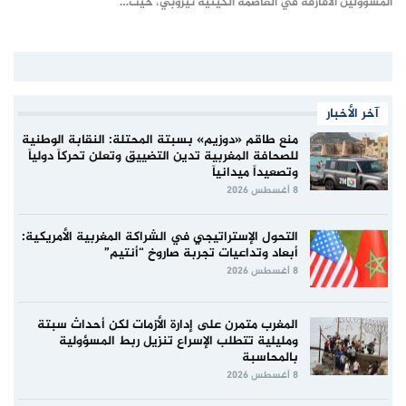
المسؤولين الأفارقة في العاصمة الكينية نيروبي، حيث…
آخر الأخبار
منع طاقم «دوزيم» بسبتة المحتلة: النقابة الوطنية
للصحافة المغربية تدين التضييق وتعلن تحركاً دولياً
وتصعيداً ميدانياً
8 أغسطس 2026
التحول الإستراتيجي في الشراكة المغربية الأمريكية:
أبعاد وتداعيات تجربة صاروخ “أنتيم”
8 أغسطس 2026
المغرب متمرن على إدارة الأزمات لكن أحداث سبتة
ومليلية تتطلب الإسراع تنزيل ربط المسؤولية
بالمحاسبة
8 أغسطس 2026