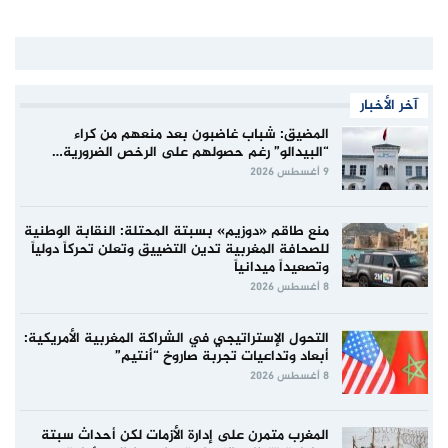
آخر الأخبار
المضيق: شباب غاضبون بعد منعهم من كراء
“البيدالو” رغم حصولهم على الرخص الضرورية…
9 أغسطس 2026
منع طاقم «دوزيم» بسبتة المحتلة: النقابة الوطنية
للصحافة المغربية تدين التضييق وتعلن تحركاً دولياً
وتصعيداً ميدانياً
8 أغسطس 2026
التحول الإستراتيجي في الشراكة المغربية الأمريكية:
أبعاد وتداعيات تجربة صاروخ “أنتيم”
8 أغسطس 2026
المغرب متمرن على إدارة الأزمات لكن أحداث سبتة